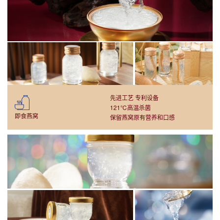
先进工艺 专利设备
121℃高温杀菌
即食燕窝
保留燕窝原有营养和口感