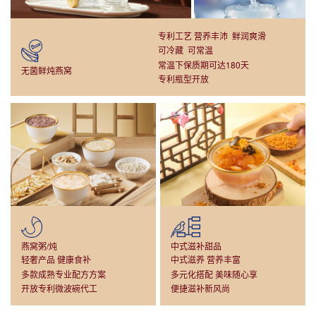
专利工艺 营养丰沛 鲜润爽滑
可冷藏 可常温
常温下保质期可达180天
无菌鲜炖燕窝
专利瓶型开放
燕窝粥/炖
中式滋补甜品
轻奢产品 健康食补
中式滋养 营养丰富
多款成熟专业配方方案
多元化搭配 美味随心享
开放专利微波碗代工
便捷滋补新风尚