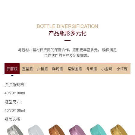
BOTTLE DIVERSIFICATION
产品瓶形多元化
与包材、辅材供应商的深度合作，瓶形更丰富多元， 确保满足
合作伙伴的生产及定制需求。
胖胖瓶
直型瓶
六棱瓶
鲜炖瓶
常规圆瓶
冬瓜瓶
小金碗
小红碗
胖胖瓶规格：
直
40/70/100ml
40
瓶型尺寸：
瓶
40/70/100ml
40
瓶盖选择
瓶